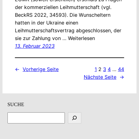
der kommerziellen Leihmutterschaft (vgl.
BeckRS 2022, 34593). Die Wunscheltern
hatten in der Ukraine einen
Leihmutterschaftsvertrag abgeschlossen, der
sie zur Zahlung von … Weiterlesen
13. Februar 2023
←
Vorherige Seite
1
2
3
4
…
44
Nächste Seite
→
SUCHE
S
u
c