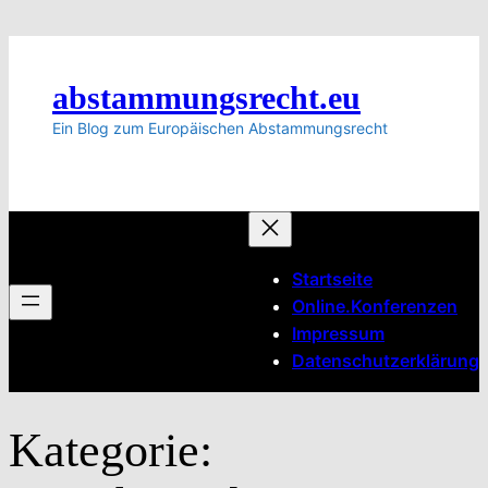
Zum
Inhalt
springen
abstammungsrecht.eu
Ein Blog zum Europäischen Abstammungsrecht
Startseite
Online.Konferenzen
Impressum
Datenschutzerklärung
Kategorie: