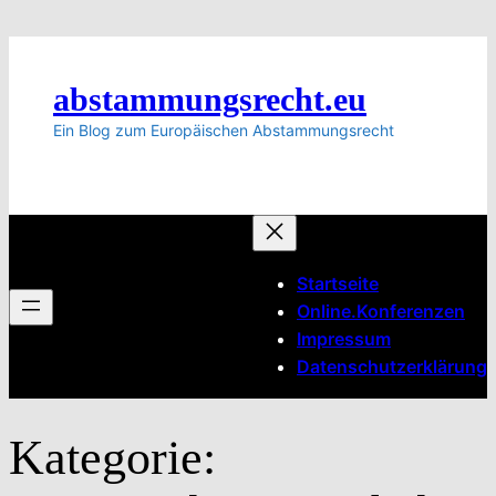
Zum
Inhalt
springen
abstammungsrecht.eu
Ein Blog zum Europäischen Abstammungsrecht
Startseite
Online.Konferenzen
Impressum
Datenschutzerklärung
Kategorie: