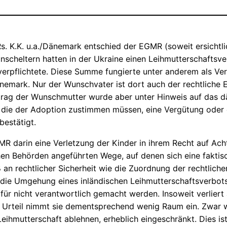
Rs. K.K. u.a./Dänemark entschied der EGMR (soweit ersichtl
scheltern hatten in der Ukraine einen Leihmutterschaftsve
verpflichtete. Diese Summe fungierte unter anderem als Ve
änemark. Nur der Wunschvater ist dort auch der rechtliche 
rag der Wunschmutter wurde aber unter Hinweis auf das d
, die der Adoption zustimmen müssen, eine Vergütung oder e
bestätigt.
darin eine Verletzung der Kinder in ihrem Recht auf Achtung
en Behörden angeführten Wege, auf denen sich eine faktisch
ß an rechtlicher Sicherheit wie die Zuordnung der rechtlic
, die Umgehung eines inländischen Leihmutterschaftsverbot
für nicht verantwortlich gemacht werden. Insoweit verlier
Im Urteil nimmt sie dementsprechend wenig Raum ein. Zwar
Leihmutterschaft ablehnen, erheblich eingeschränkt. Dies 