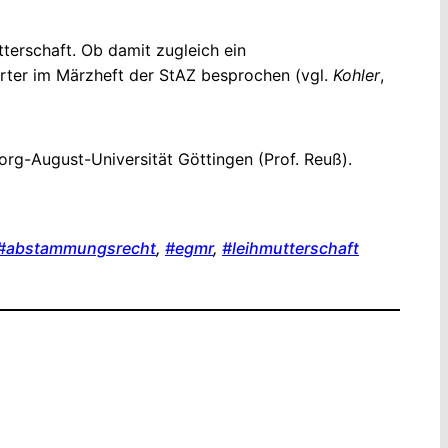
terschaft. Ob damit zugleich ein
ierter im Märzheft der StAZ besprochen (vgl.
Kohler
,
org-August-Universität Göttingen (Prof. Reuß).
#abstammungsrecht
, 
#egmr
, 
#leihmutterschaft