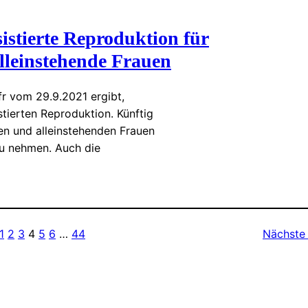
sistierte Reproduktion für
alleinstehende Frauen
fr vom 29.9.2021 ergibt,
stierten Reproduktion. Künftig
en und alleinstehenden Frauen
u nehmen. Auch die
1
2
3
4
5
6
…
44
Nächste 