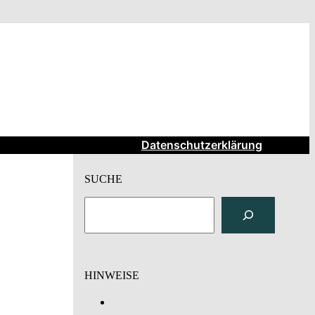
Datenschutzerklärung
SUCHE
S
u
c
h
e
HINWEISE
n