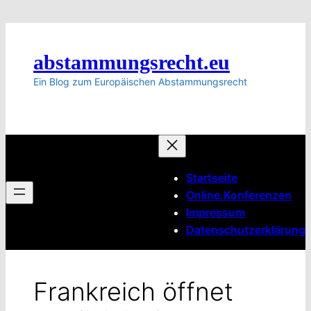
Zum
Inhalt
springen
abstammungsrecht.eu
Ein Blog zum Europäischen Abstammungsrecht
Startseite
Online.Konferenzen
Impressum
Datenschutzerklärung
Frankreich öffnet