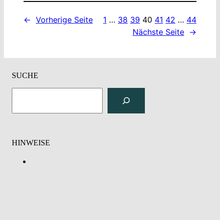
←
Vorherige Seite
1
…
38
39
40
41
42
…
44
Nächste Seite
→
SUCHE
S
u
c
h
e
HINWEISE
n