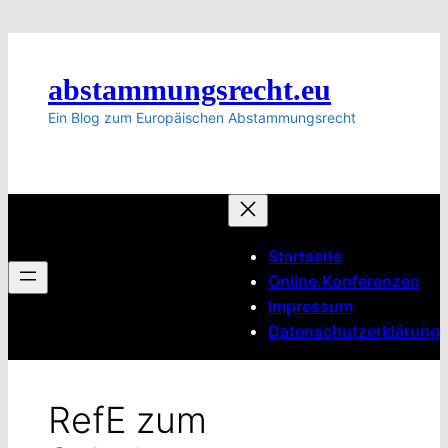
Zum
Inhalt
springen
abstammungsrecht.eu
Ein Blog zum Europäischen Abstammungsrecht
Startseite
Online.Konferenzen
Impressum
Datenschutzerklärung
RefE zum