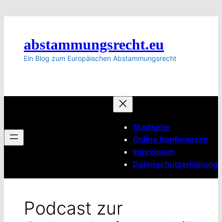
Zum
Inhalt
springen
abstammungsrecht.eu
Ein Blog zum Europäischen Abstammungsrecht
Startseite
Online.Konferenzen
Impressum
Datenschutzerklärung
Podcast zur