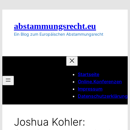
Zum
Inhalt
springen
abstammungsrecht.eu
Ein Blog zum Europäischen Abstammungsrecht
Startseite
Online.Konferenzen
Impressum
Datenschutzerklärung
Joshua Kohler: