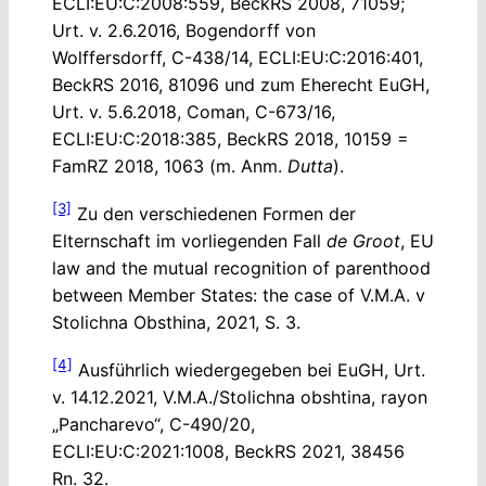
ECLI:EU:C:2008:559, BeckRS 2008, 71059;
Urt. v. 2.6.2016, Bogendorff von
Wolffersdorff, C-438/14, ECLI:EU:C:2016:401,
BeckRS 2016, 81096 und zum Eherecht EuGH,
Urt. v. 5.6.2018, Coman, C-673/16,
ECLI:EU:C:2018:385, BeckRS 2018, 10159 =
FamRZ 2018, 1063 (m. Anm.
Dutta
).
[3]
Zu den verschiedenen Formen der
Elternschaft im vorliegenden Fall
de Groot
, EU
law and the mutual recognition of parenthood
between Member States: the case of V.M.A. v
Stolichna Obsthina, 2021, S. 3.
[4]
Ausführlich wiedergegeben bei EuGH, Urt.
v. 14.12.2021, V.M.A./Stolichna obshtina, rayon
„Pancharevo“, C-490/20,
ECLI:EU:C:2021:1008, BeckRS 2021, 38456
Rn. 32.