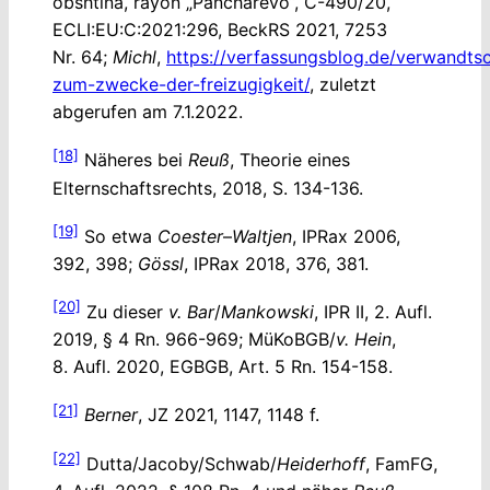
obshtina, rayon „Pancharevo“, C-490/20,
ECLI:EU:C:2021:296, BeckRS 2021, 7253
Nr. 64;
Michl
,
https://verfassungsblog.de/verwandtsc
zum-zwecke-der-freizugigkeit/
, zuletzt
abgerufen am 7.1.2022.
[18]
Näheres bei
Reuß
, Theorie eines
Elternschaftsrechts, 2018, S. 134-136.
[19]
So etwa
Coester
–
Waltjen
, IPRax 2006,
392, 398;
Gössl
, IPRax 2018, 376, 381.
[20]
Zu dieser
v. Bar
/
Mankowski
, IPR II, 2. Aufl.
2019, § 4 Rn. 966-969; MüKoBGB/
v. Hein
,
8. Aufl. 2020, EGBGB, Art. 5 Rn. 154-158.
[21]
Berner
, JZ 2021, 1147, 1148 f.
[22]
Dutta/Jacoby/Schwab/
Heiderhoff
, FamFG,