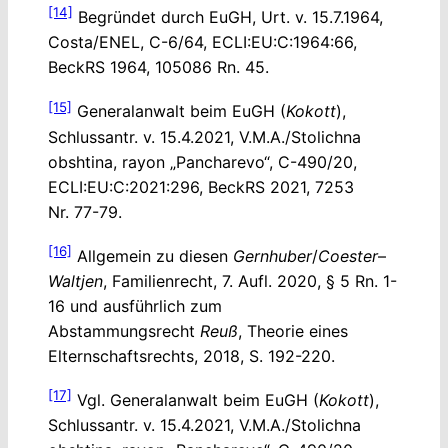
[14]
Begründet durch EuGH, Urt. v. 15.7.1964,
Costa/ENEL, C-6/64, ECLI:EU:C:1964:66,
BeckRS 1964, 105086 Rn. 45.
[15]
Generalanwalt beim EuGH (
Kokott
),
Schlussantr. v. 15.4.2021, V.M.A./Stolichna
obshtina, rayon „Pancharevo“, C-490/20,
ECLI:EU:C:2021:296, BeckRS 2021, 7253
Nr. 77-79.
[16]
Allgemein zu diesen
Gernhuber
/
Coester
–
Waltjen
, Familienrecht, 7. Aufl. 2020, § 5 Rn. 1-
16 und ausführlich zum
Abstammungsrecht
Reuß
, Theorie eines
Elternschaftsrechts, 2018, S. 192-220.
[17]
Vgl. Generalanwalt beim EuGH (
Kokott
),
Schlussantr. v. 15.4.2021, V.M.A./Stolichna