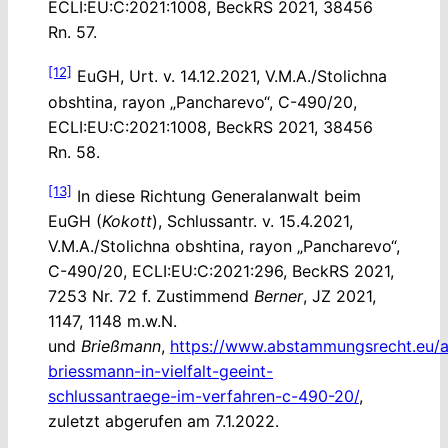
ECLI:EU:C:2021:1008, BeckRS 2021, 38456
Rn. 57.
[12]
EuGH, Urt. v. 14.12.2021, V.M.A./Stolichna
obshtina, rayon „Pancharevo“, C-490/20,
ECLI:EU:C:2021:1008, BeckRS 2021, 38456
Rn. 58.
[13]
In diese Richtung Generalanwalt beim
EuGH (
Kokott
), Schlussantr. v. 15.4.2021,
V.M.A./Stolichna obshtina, rayon „Pancharevo“,
C-490/20, ECLI:EU:C:2021:296, BeckRS 2021,
7253 Nr. 72 f. Zustimmend
Berner
, JZ 2021,
1147, 1148 m.w.N.
und
Brießmann
,
https://www.abstammungsrecht.eu/a
briessmann-in-vielfalt-geeint-
schlussantraege-im-verfahren-c-490-20/
,
zuletzt abgerufen am 7.1.2022.