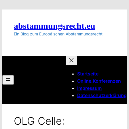
Zum
Inhalt
springen
abstammungsrecht.eu
Ein Blog zum Europäischen Abstammungsrecht
Startseite
Online.Konferenzen
Impressum
Datenschutzerklärung
OLG Celle: