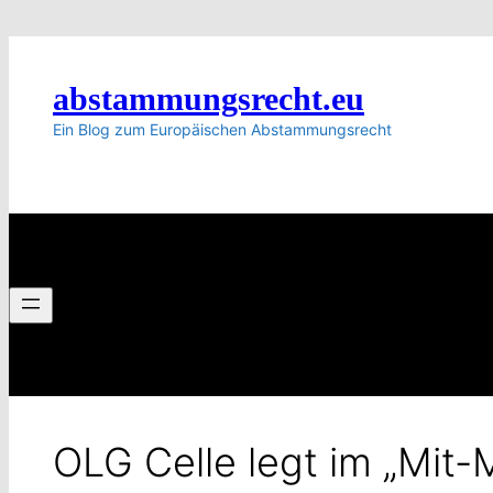
Zum
Inhalt
springen
abstammungsrecht.eu
Ein Blog zum Europäischen Abstammungsrecht
OLG Celle legt im „Mit-