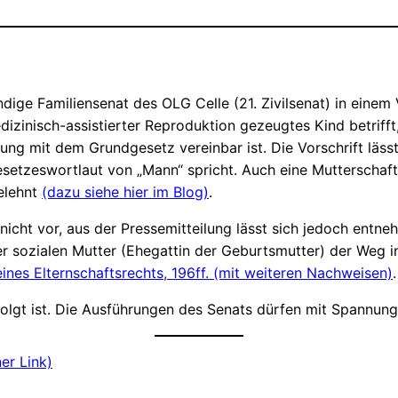
ige Familiensenat des OLG Celle (21. Zivilsenat) in einem 
dizinisch-assistierter Reproduktion gezeugtes Kind betriff
ung mit dem Grundgesetz vereinbar ist. Die Vorschrift läs
esetzeswortlaut von „Mann“ spricht. Auch eine Mutterschaf
elehnt
(dazu siehe hier im Blog)
.
h nicht vor, aus der Pressemitteilung lässt sich jedoch entn
er sozialen Mutter (Ehegattin der Geburtsmutter) der Weg in 
ines Elternschaftsrechts, 196ff. (mit weiteren Nachweisen)
.
folgt ist. Die Ausführungen des Senats dürfen mit Spannun
er Link)