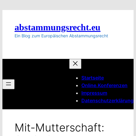
Zum
Inhalt
springen
abstammungsrecht.eu
Ein Blog zum Europäischen Abstammungsrecht
Startseite
Online.Konferenzen
Impressum
Datenschutzerklärung
Mit-Mutterschaft: