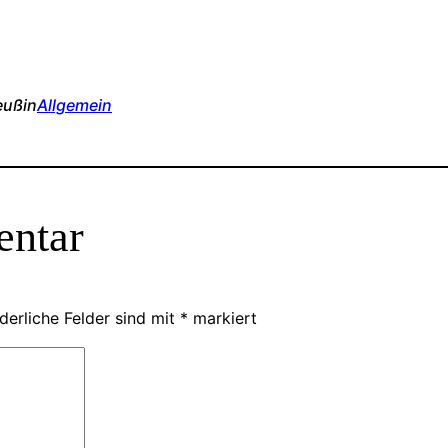
euß
in
Allgemein
entar
derliche Felder sind mit
*
markiert