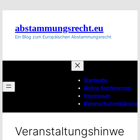
Zum
Inhalt
springen
abstammungsrecht.eu
Ein Blog zum Europäischen Abstammungsrecht
Startseite
Online.Konferenzen
Impressum
Datenschutzerklärung
Veranstaltungshinwe