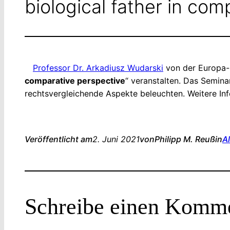
biological father in com
Professor Dr. Arkadiusz Wudarski
von der Europa-U
comparative perspective
“ veranstalten. Das Semin
rechtsvergleichende Aspekte beleuchten. Weitere Inf
Veröffentlicht am
2. Juni 2021
von
Philipp M. Reuß
in
A
Schreibe einen Komm