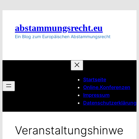
Zum
Inhalt
springen
abstammungsrecht.eu
Ein Blog zum Europäischen Abstammungsrecht
Startseite
Online.Konferenzen
Impressum
Datenschutzerklärung
Veranstaltungshinwe