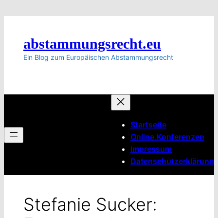
Zum
Inhalt
springen
abstammungsrecht.eu
Ein Blog zum Europäischen Abstammungsrecht
Startseite
Online.Konferenzen
Impressum
Datenschutzerklärung
Stefanie Sucker: