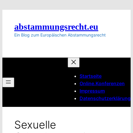
Zum
Inhalt
springen
abstammungsrecht.eu
Ein Blog zum Europäischen Abstammungsrecht
Startseite
Online.Konferenzen
Impressum
Datenschutzerklärung
Sexuelle