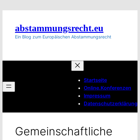
Zum
Inhalt
springen
abstammungsrecht.eu
Ein Blog zum Europäischen Abstammungsrecht
Startseite
Online.Konferenzen
Impressum
Datenschutzerklärung
Gemeinschaftliche