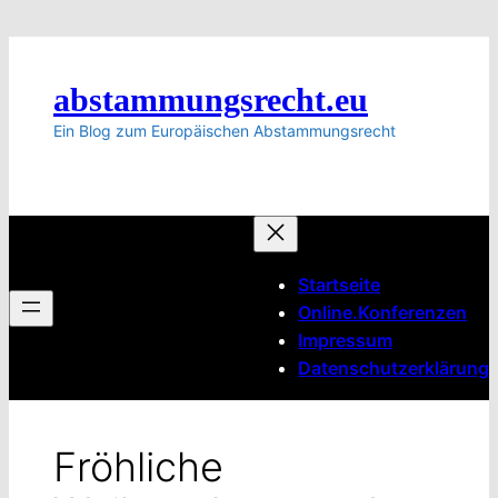
Zum
Inhalt
springen
abstammungsrecht.eu
Ein Blog zum Europäischen Abstammungsrecht
Startseite
Online.Konferenzen
Impressum
Datenschutzerklärung
Fröhliche