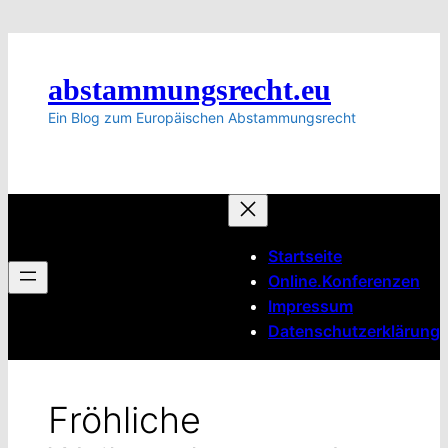
Zum
Inhalt
springen
abstammungsrecht.eu
Ein Blog zum Europäischen Abstammungsrecht
Startseite
Online.Konferenzen
Impressum
Datenschutzerklärung
Fröhliche