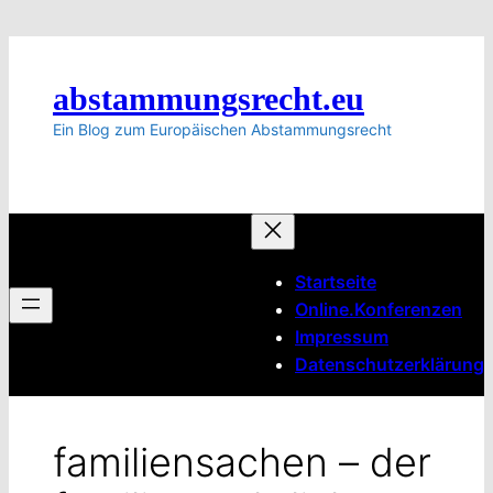
Zum
Inhalt
springen
abstammungsrecht.eu
Ein Blog zum Europäischen Abstammungsrecht
Startseite
Online.Konferenzen
Impressum
Datenschutzerklärung
familiensachen – der