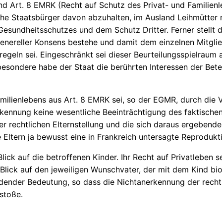
Art. 8 EMRK (Recht auf Schutz des Privat- und Familienleb
e Staatsbürger davon abzuhalten, im Ausland Leihmütter m
esundheitsschutzes und dem Schutz Dritter. Ferner stellt 
enereller Konsens bestehe und damit dem einzelnen Mitglie
egeln sei. Eingeschränkt sei dieser Beurteilungsspielraum
sondere habe der Staat die berührten Interessen der Bete
amilienlebens aus Art. 8 EMRK sei, so der EGMR, durch die 
rkennung keine wesentliche Beeinträchtigung des faktischen
rechtlichen Elternstellung und die sich daraus ergebenden 
ie Eltern ja bewusst eine in Frankreich untersagte Reproduk
 Blick auf die betroffenen Kinder. Ihr Recht auf Privatleben
 Blick auf den jeweiligen Wunschvater, der mit dem Kind bio
eidender Bedeutung, so dass die Nichtanerkennung der recht
stoße.