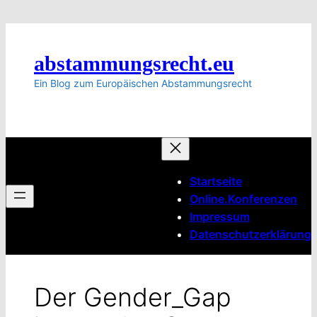
Zum
Inhalt
springen
abstammungsrecht.eu
Ein Blog zum Europäischen Abstammungsrecht
Startseite
Online.Konferenzen
Impressum
Datenschutzerklärung
Der Gender_Gap