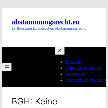
Zum
Inhalt
springen
abstammungsrecht.eu
Ein Blog zum Europäischen Abstammungsrecht
Startseite
Online.Konferenzen
Impressum
Datenschutzerklärung
BGH: Keine