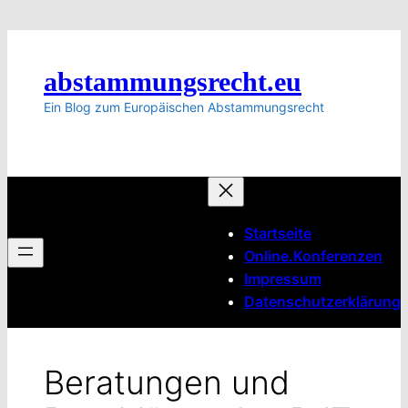
Zum
Inhalt
springen
abstammungsrecht.eu
Ein Blog zum Europäischen Abstammungsrecht
Startseite
Online.Konferenzen
Impressum
Datenschutzerklärung
Beratungen und