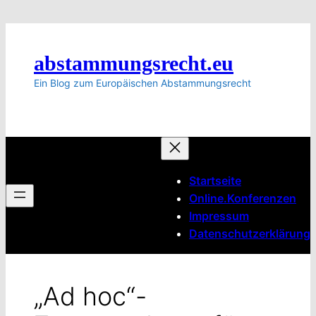
Zum
Inhalt
springen
abstammungsrecht.eu
Ein Blog zum Europäischen Abstammungsrecht
Startseite
Online.Konferenzen
Impressum
Datenschutzerklärung
„Ad hoc“-