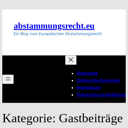
Zum
Inhalt
springen
abstammungsrecht.eu
Ein Blog zum Europäischen Abstammungsrecht
Startseite
Online.Konferenzen
Impressum
Datenschutzerklärung
Kategorie:
Gastbeiträge